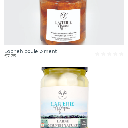
Labneh boule piment
€7.75